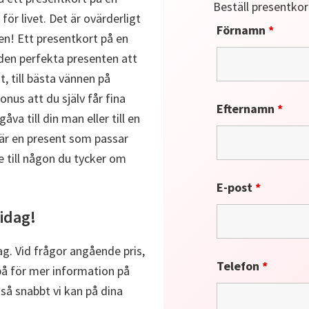
Beställ presentkor
för livet. Det är ovärderligt
Förnamn
*
jen! Ett presentkort på en
 den perfekta presenten att
t, till bästa vännen på
onus att du själv får fina
Efternamn
*
a till din man eller till en
är en present som passar
e till någon du tycker om
E-post
*
idag!
g. Vid frågor angående pris,
Telefon
*
på för mer information på
r så snabbt vi kan på dina