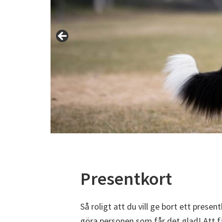
Presentkort
Så roligt att du vill ge bort ett pres
göra personen som får det glad! Att f