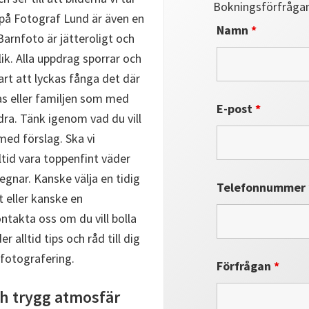
Bokningsförfråga
g på Fotograf Lund är även en
Namn
*
 Barnfoto är jätteroligt och
ik. Alla uppdrag sporrar och
art att lyckas fånga det där
as eller familjen som med
E-post
*
ra. Tänk igenom vad du vill
ed förslag. Ska vi
ltid vara toppenfint väder
gnar. Kanske välja en tidig
Telefonnummer
 eller kanske en
ntakta oss om du vill bolla
r alltid tips och råd till dig
 fotografering.
Förfrågan
*
och trygg atmosfär