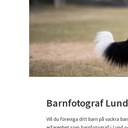
Barnfotograf Lun
Vill du föreviga ditt barn på vackra ba
erfarenhet som barnfotograf i Lund och 