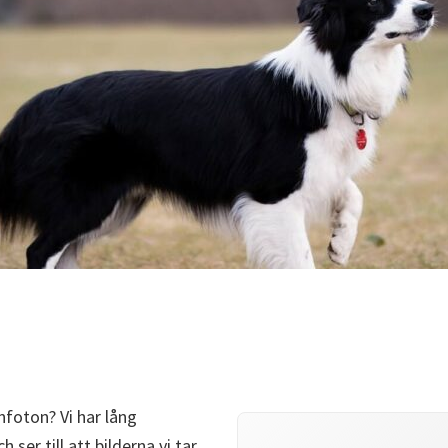
d
rnfoton? Vi har lång
ser till att bilderna vi tar