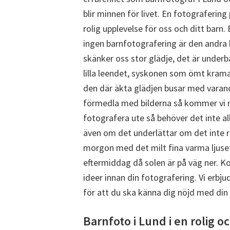
blir minnen för livet. En fotograferin
rolig upplevelse för oss och ditt barn.
ingen barnfotografering är den andra l
skänker oss stor glädje, det är underb
lilla leendet, syskonen som ömt kram
den där äkta glädjen busar med varand
förmedla med bilderna så kommer vi m
fotografera ute så behöver det inte al
även om det underlättar om det inte re
morgon med det milt fina varma ljuset
eftermiddag då solen är på väg ner. Ko
ideer innan din fotografering. Vi erbjude
för att du ska känna dig nöjd med din
Barnfoto i Lund i en rolig 