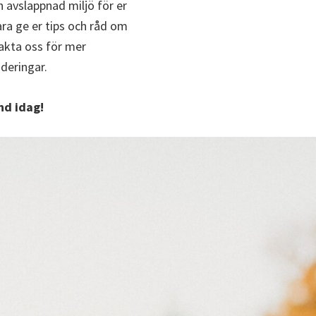
h avslappnad miljö för er
bara ge er tips och råd om
takta oss för mer
deringar.
nd idag!